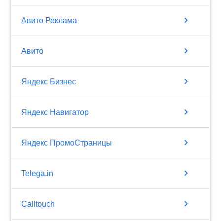
chevron_right
Авито Реклама
chevron_right
Авито
chevron_right
Яндекс Бизнес
chevron_right
Яндекс Навигатор
chevron_right
Яндекс ПромоСтраницы
chevron_right
Telega.in
chevron_right
Calltouch