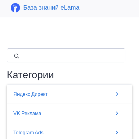
База знаний eLama
close
Категории
chevron_right
Яндекс Директ
chevron_right
VK Реклама
chevron_right
Telegram Ads