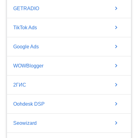
chevron_right
GETRADIO
chevron_right
TikTok Ads
chevron_right
Google Ads
chevron_right
WOWBlogger
chevron_right
2ГИС
chevron_right
Oohdesk DSP
chevron_right
Seowizard