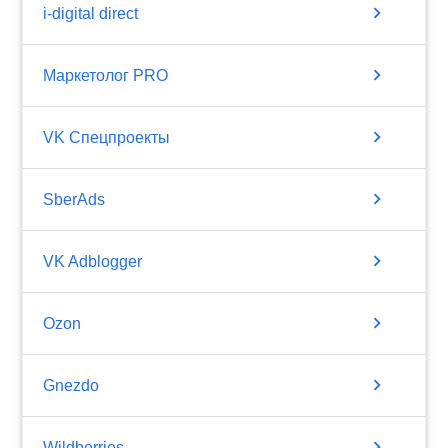
chevron_right
i-digital direct
chevron_right
Маркетолог PRO
chevron_right
VK Спецпроекты
chevron_right
SberAds
chevron_right
VK Adblogger
chevron_right
Ozon
chevron_right
Gnezdo
chevron_right
Wildberries