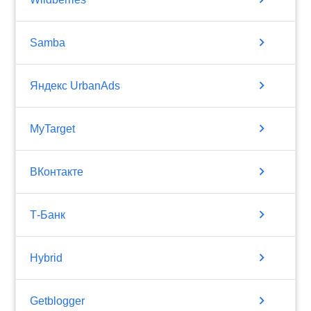
chevron_right
Samba
chevron_right
Яндекс UrbanAds
chevron_right
MyTarget
chevron_right
ВКонтакте
chevron_right
Т-Банк
chevron_right
Hybrid
chevron_right
Getblogger